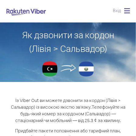
Вхід
Togg
navig
Як дзвонити за кордон
(Лівія > Сальвадор)
Із Viber Out ви можете дзвонити за кордон (Лівія >
Сальвадор) із високою якістю зв'язку.
Телефонуйте на
будь-який номер за кордоном (Сальвадор) —
стаціонарний чи мобільний — від 25.3 ¢ за хвилину.
Придбайте пакети поповнення або тарифний план,