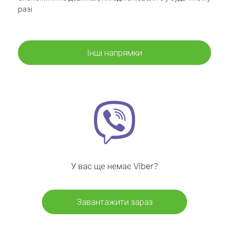
разі
Інші напрямки
У вас ще немає Viber?
Завантажити зараз