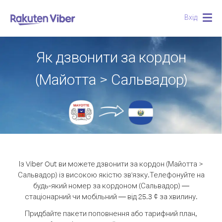
Вхід
Togg
navig
Як дзвонити за кордон
(Майотта > Сальвадор)
Із Viber Out ви можете дзвонити за кордон (Майотта >
Сальвадор) із високою якістю зв'язку.
Телефонуйте на
будь-який номер за кордоном (Сальвадор) —
стаціонарний чи мобільний — від 25.3 ¢ за хвилину.
Придбайте пакети поповнення або тарифний план,