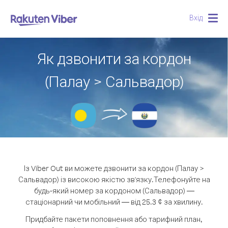
Вхід
Togg
navig
Як дзвонити за кордон
(Палау > Сальвадор)
Із Viber Out ви можете дзвонити за кордон (Палау >
Сальвадор) із високою якістю зв'язку.
Телефонуйте на
будь-який номер за кордоном (Сальвадор) —
стаціонарний чи мобільний — від 25.3 ¢ за хвилину.
Придбайте пакети поповнення або тарифний план,