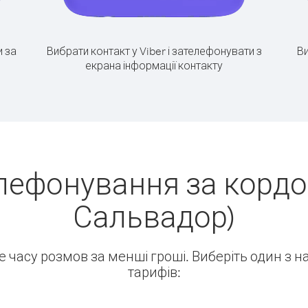
 за
Вибрати контакт у Viber і зателефонувати з
Ви
екрана інформації контакту
лефонування за кордо
Сальвадор)
ше часу розмов за менші гроші. Виберіть один з 
тарифів: