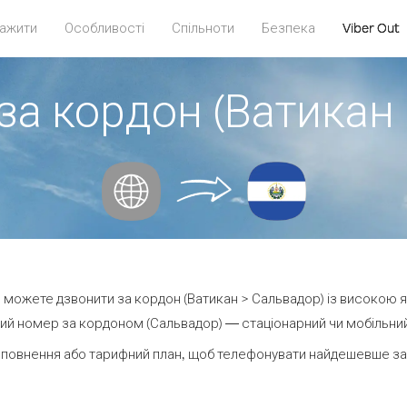
ажити
Особливості
Спільноти
Безпека
Viber Out
за кордон (Ватикан
ви можете дзвонити за кордон (Ватикан > Сальвадор) із високою я
ий номер за кордоном (Сальвадор) — стаціонарний чи мобільний —
повнення або тарифний план, щоб телефонувати найдешевше за