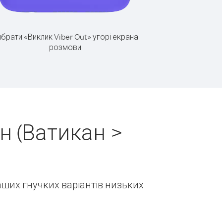
брати «Виклик Viber Out» угорі екрана
розмови
н (Ватикан >
наших гнучких варіантів низьких