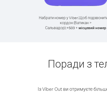
Набрати номер у Viber.
Щоб подзвонити
кордон (Ватикан >
Сальвадор):
+
+
503
місцевий номер
Поради з те
Із Viber Out ви отримуєте біль