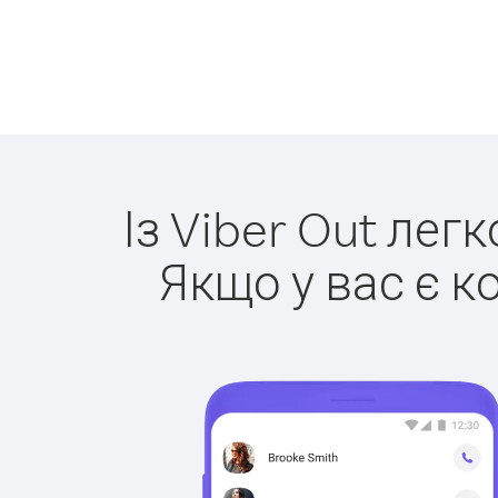
Із Viber Out лег
Якщо у вас є к