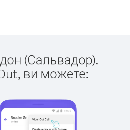
рдон (Сальвадор).
Out, ви можете: