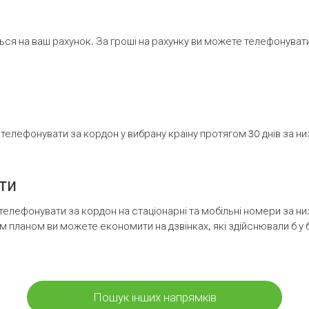
ся на ваш рахунок. За гроші на рахунку ви можете телефонувати н
елефонувати за кордон у вибрану країну протягом 30 днів за н
ти
телефонувати за кордон на стаціонарні та мобільні номери за 
м планом ви можете економити на дзвінках, які здійснювали б у 
Пошук інших напрямків