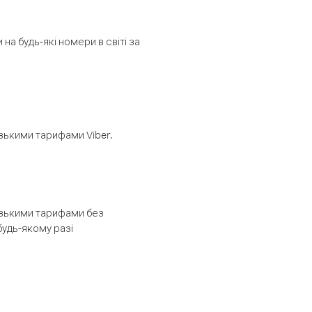
а будь-які номери в світі за
изькими тарифами Viber.
низькими тарифами без
будь-якому разі