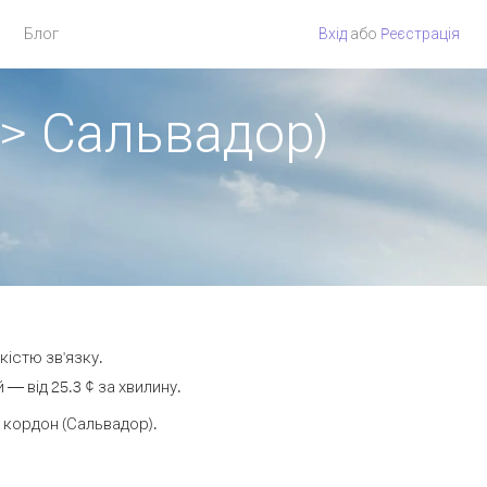
Блог
Вхід
або
Pеєстрація
 > Сальвадор)
кістю зв'язку.
 від 25.3 ¢ за хвилину.
 кордон (Сальвадор).