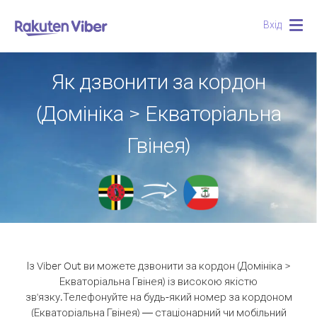
Вхід
Togg
navig
Як дзвонити за кордон
(Домініка > Екваторіальна
Гвінея)
Із Viber Out ви можете дзвонити за кордон (Домініка >
Екваторіальна Гвінея) із високою якістю
зв'язку.
Телефонуйте на будь-який номер за кордоном
(Екваторіальна Гвінея) — стаціонарний чи мобільний