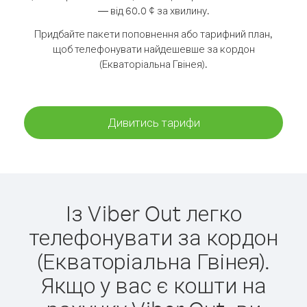
— від 60.0 ¢ за хвилину.
Придбайте пакети поповнення або тарифний план,
щоб телефонувати найдешевше за кордон
(Екваторіальна Гвінея).
Дивитись тарифи
Із Viber Out легко
телефонувати за кордон
(Екваторіальна Гвінея).
Якщо у вас є кошти на