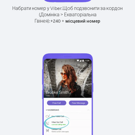
Набрати номер у Viber.
Щоб подзвонити за кордон
(Домініка > Екваторіальна
Гвінея):
+
+
240
місцевий номер