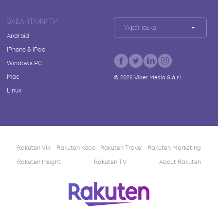
ЗАВАНТАЖИТИ
Українська
Android
iPhone & iPad
Windows PC
Mac
©
2026
Viber Media S.à r.l.
Linux
Rakuten Viki
Rakuten Kobo
Rakuten Travel
Rakuten Marketing
Rakuten Insight
Rakuten TV
About Rakuten