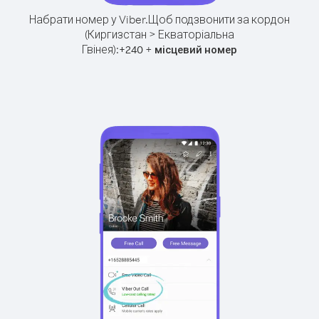
Набрати номер у Viber.
Щоб подзвонити за кордон
(Киргизстан > Екваторіальна
Гвінея):
+
+
240
місцевий номер