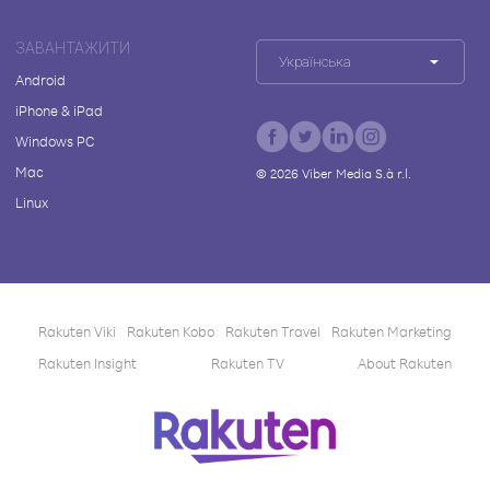
ЗАВАНТАЖИТИ
Українська
Android
iPhone & iPad
Windows PC
Mac
©
2026
Viber Media S.à r.l.
Linux
Rakuten Viki
Rakuten Kobo
Rakuten Travel
Rakuten Marketing
Rakuten Insight
Rakuten TV
About Rakuten