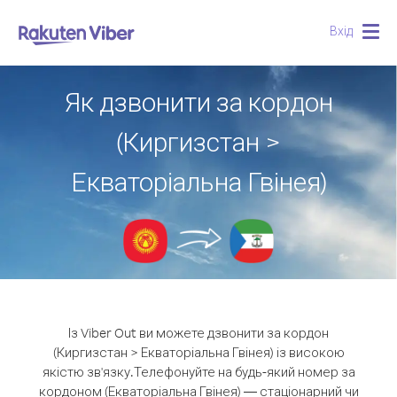
Вхід
Togg
navig
Як дзвонити за кордон
(Киргизстан >
Екваторіальна Гвінея)
Із Viber Out ви можете дзвонити за кордон
(Киргизстан > Екваторіальна Гвінея) із високою
якістю зв'язку.
Телефонуйте на будь-який номер за
кордоном (Екваторіальна Гвінея) — стаціонарний чи