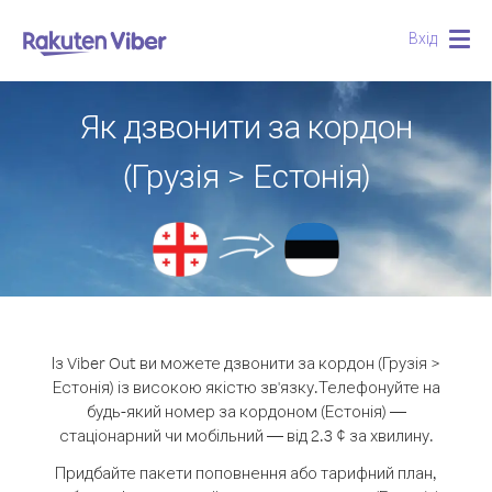
Вхід
Togg
navig
Як дзвонити за кордон
(Грузія > Естонія)
Із Viber Out ви можете дзвонити за кордон (Грузія >
Естонія) із високою якістю зв'язку.
Телефонуйте на
будь-який номер за кордоном (Естонія) —
стаціонарний чи мобільний — від 2.3 ¢ за хвилину.
Придбайте пакети поповнення або тарифний план,