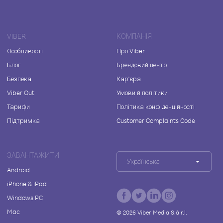
VIBER
КОМПАНІЯ
Особливості
Про Viber
Блог
Брендовий центр
Безпека
Кар'єра
Viber Out
Умови й політики
Тарифи
Політика конфіденційності
Підтримка
Customer Complaints Code
ЗАВАНТАЖИТИ
Українська
Android
iPhone & iPad
Windows PC
Mac
©
2026
Viber Media S.à r.l.