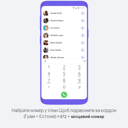
Набрати номер у Viber.
Щоб подзвонити за кордон
(Гуам > Естонія):
+
+
372
місцевий номер