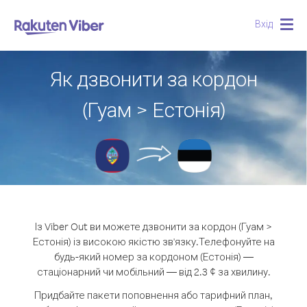
Вхід
Togg
navig
Як дзвонити за кордон
(Гуам > Естонія)
Із Viber Out ви можете дзвонити за кордон (Гуам >
Естонія) із високою якістю зв'язку.
Телефонуйте на
будь-який номер за кордоном (Естонія) —
стаціонарний чи мобільний — від 2.3 ¢ за хвилину.
Придбайте пакети поповнення або тарифний план,