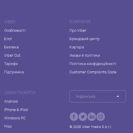
VIBER
КОМПАНІЯ
Особливості
Про Viber
Блог
Брендовий центр
Безпека
Кар'єра
Viber Out
Умови й політики
Тарифи
Політика конфіденційності
Підтримка
Customer Complaints Code
ЗАВАНТАЖИТИ
Українська
Android
iPhone & iPad
Windows PC
Mac
©
2026
Viber Media S.à r.l.