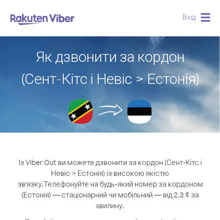
Вхід
Togg
navig
Як дзвонити за кордон
(Сент-Кітс і Невіс > Естонія)
Із Viber Out ви можете дзвонити за кордон (Сент-Кітс і
Невіс > Естонія) із високою якістю
зв'язку.
Телефонуйте на будь-який номер за кордоном
(Естонія) — стаціонарний чи мобільний — від 2.3 ¢ за
хвилину.