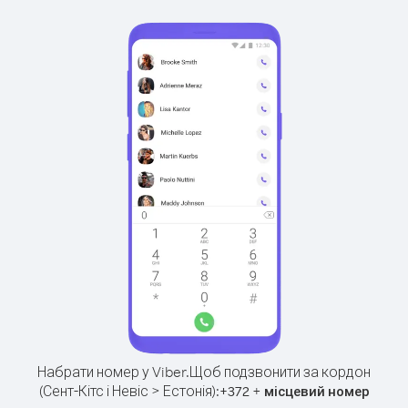
Набрати номер у Viber.
Щоб подзвонити за кордон
(Сент-Кітс і Невіс > Естонія):
+
+
372
місцевий номер