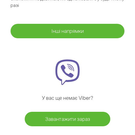
разі
Інші напрямки
У вас ще немає Viber?
Завантажити зараз