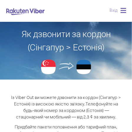
Вхід
Togg
navig
Як дзвонити за кордон
(Сінгапур > Естонія)
Із Viber Out ви можете дзвонити за кордон (Сінгапур >
Естонія) із високою якістю зв'язку.
Телефонуйте на
будь-який номер за кордоном (Естонія) —
стаціонарний чи мобільний — від 2.3 ¢ за хвилину.
Придбайте пакети поповнення або тарифний план,