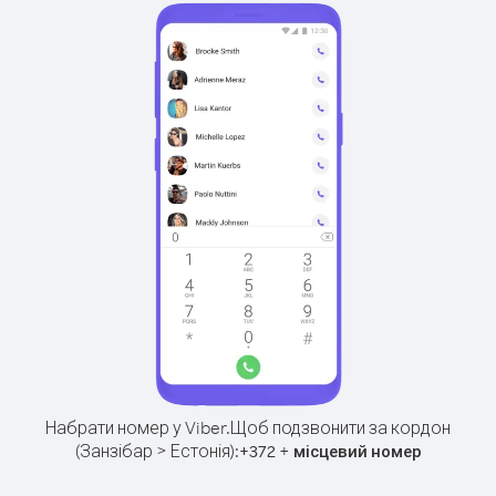
Набрати номер у Viber.
Щоб подзвонити за кордон
(Занзібар > Естонія):
+
+
372
місцевий номер