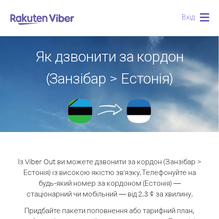
Вхід
Togg
navig
Як дзвонити за кордон
(Занзібар > Естонія)
Із Viber Out ви можете дзвонити за кордон (Занзібар >
Естонія) із високою якістю зв'язку.
Телефонуйте на
будь-який номер за кордоном (Естонія) —
стаціонарний чи мобільний — від 2.3 ¢ за хвилину.
Придбайте пакети поповнення або тарифний план,