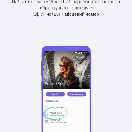
Набрати номер у Viber.
Щоб подзвонити за кордон
(Французька Полінезія >
Ефіопія):
+
+
251
місцевий номер