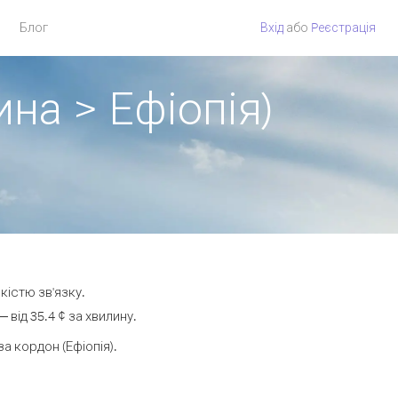
Блог
Вхід
або
Pеєстрація
на > Ефіопія)
кістю зв'язку.
від 35.4 ¢ за хвилину.
 кордон (Ефіопія).