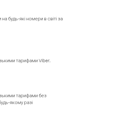
а будь-які номери в світі за
изькими тарифами Viber.
низькими тарифами без
будь-якому разі