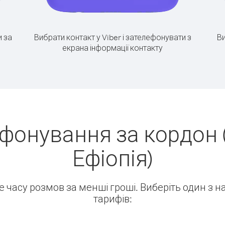
 за
Вибрати контакт у Viber і зателефонувати з
Ви
екрана інформації контакту
ефонування за кордон 
Ефіопія)
ше часу розмов за менші гроші. Виберіть один з 
тарифів: