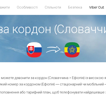
ажити
Особливості
Спільноти
Безпека
Viber Out
за кордон (Словаччи
ви можете дзвонити за кордон (Словаччина > Ефіопія) із високою я
кий номер за кордоном (Ефіопія) — стаціонарний чи мобільний — 
поповнення або тарифний план, щоб телефонувати найдешевше за