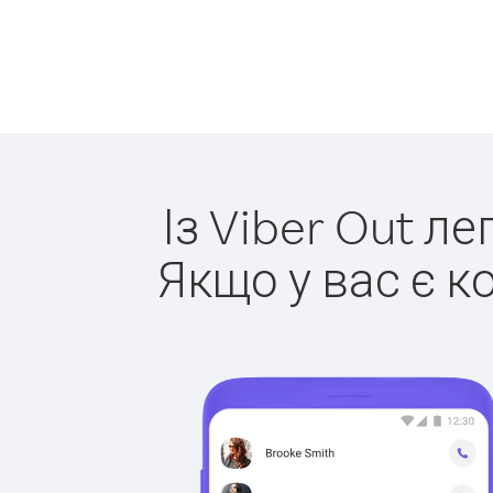
Із Viber Out л
Якщо у вас є к