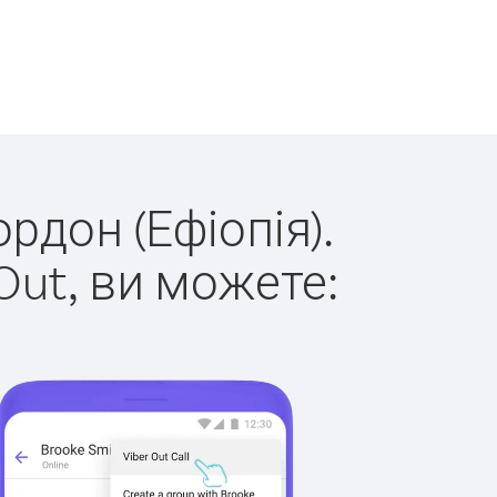
рдон (Ефіопія).
Out, ви можете: