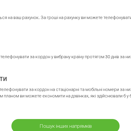
ся на ваш рахунок. За гроші на рахунку ви можете телефонувати н
елефонувати за кордон у вибрану країну протягом 30 днів за н
ти
телефонувати за кордон на стаціонарні та мобільні номери за 
м планом ви можете економити на дзвінках, які здійснювали б у 
Пошук інших напрямків