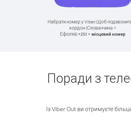
Набрати номер у Viber.
Щоб подзвонити
кордон (Словаччина >
Ефіопія):
+
+
251
місцевий номер
Поради з тел
Із Viber Out ви отримуєте біль