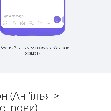
брати «Виклик Viber Out» угорі екрана
розмови
н (Анґілья >
острови)