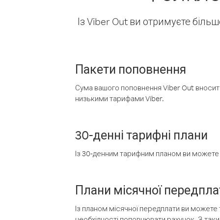
Із Viber Out ви отримуєте біль
Пакети поповнення
Сума вашого поповнення Viber Out вносить
низькими тарифами Viber.
30-денні тарифні плани
Із 30-денним тарифним планом ви можете т
Плани місячної передпла
Із планом місячної передплати ви можете 
необхідності поповнювати рахунок. З таки