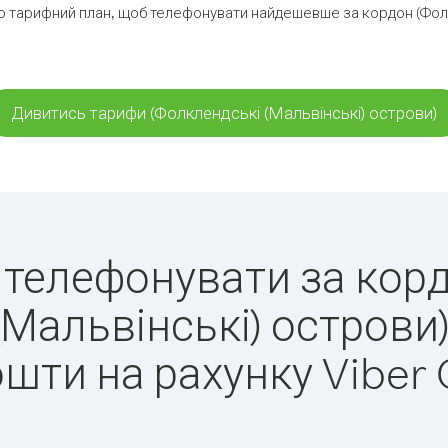
 тарифний план, щоб телефонувати найдешевше за кордон (Фолк
Дивитись тарифи (Фолклендські (Мальвінські) острови)
ко телефонувати за кор
(Мальвінські) острови)
ошти на рахунку Viber 