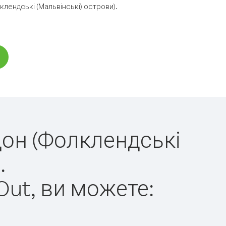
лендські (Мальвінські) острови).
дон (Фолклендські
.
Out, ви можете: