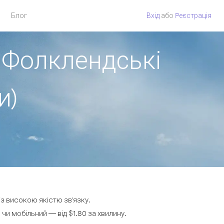
Блог
Вхід
або
Pеєстрація
> Фолклендські
и)
із високою якістю зв'язку.
и мобільний — від $1.80 за хвилину.