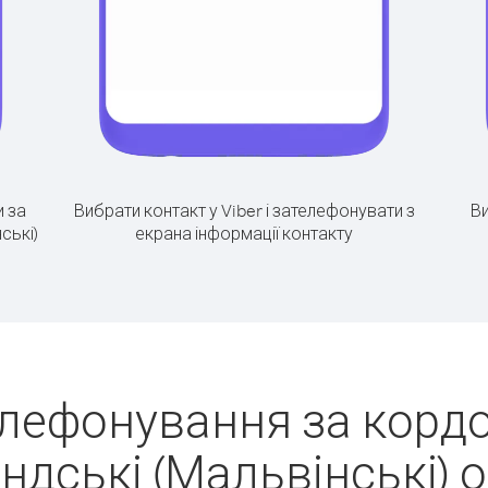
 за
Вибрати контакт у Viber і зателефонувати з
Ви
ські)
екрана інформації контакту
лефонування за кордо
дські (Мальвінські) 