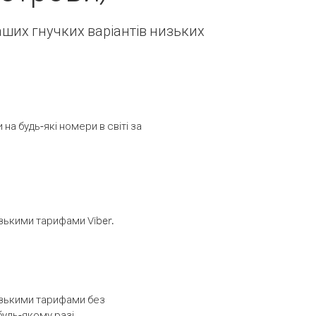
наших гнучких варіантів низьких
а будь-які номери в світі за
изькими тарифами Viber.
низькими тарифами без
будь-якому разі