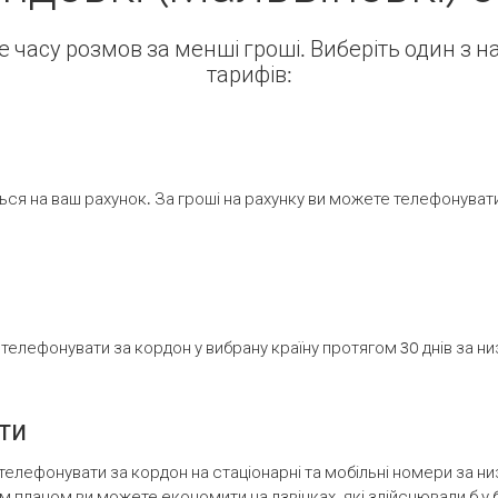
ше часу розмов за менші гроші. Виберіть один з 
тарифів:
ся на ваш рахунок. За гроші на рахунку ви можете телефонувати н
елефонувати за кордон у вибрану країну протягом 30 днів за н
ти
телефонувати за кордон на стаціонарні та мобільні номери за 
м планом ви можете економити на дзвінках, які здійснювали б у 