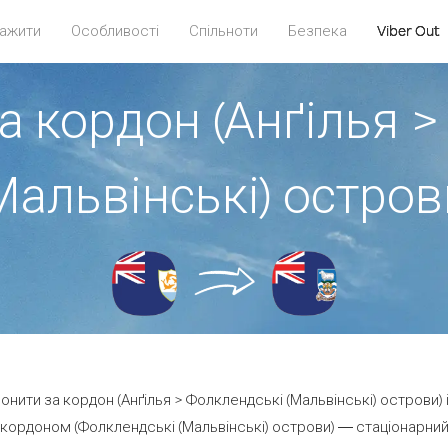
ажити
Особливості
Спільноти
Безпека
Viber Out
а кордон (Анґілья 
Мальвінські) остров
вонити за кордон (Анґілья > Фолклендські (Мальвінські) острови) 
кордоном (Фолклендські (Мальвінські) острови) — стаціонарний ч