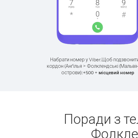
Набрати номер у Viber.
Щоб подзвонити
кордон (Анґілья > Фолклендські (Мальвін
острови):
+
+
500
місцевий номер
Поради з те
Фолклен