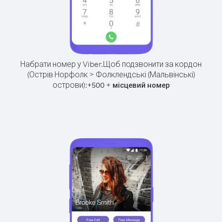
Набрати номер у Viber.
Щоб подзвонити за кордон
(Острів Норфолк > Фолклендські (Мальвінські)
острови):
+
+
500
місцевий номер