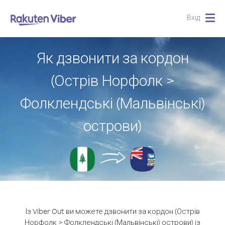
Вхід
Togg
navig
Як дзвонити за кордон
(Острів Норфолк >
Фолклендські (Мальвінські)
острови)
Із Viber Out ви можете дзвонити за кордон (Острів
Норфолк > Фолклендські (Мальвінські) острови) із