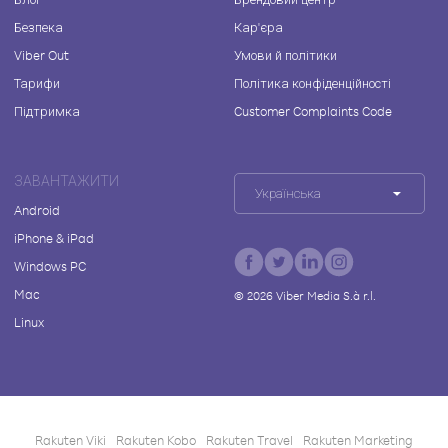
Безпека
Кар'єра
Viber Out
Умови й політики
Тарифи
Політика конфіденційності
Підтримка
Customer Complaints Code
ЗАВАНТАЖИТИ
Українська
Android
iPhone & iPad
Windows PC
Mac
©
2026
Viber Media S.à r.l.
Linux
Rakuten Viki
Rakuten Kobo
Rakuten Travel
Rakuten Marketing