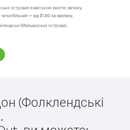
ські) острови) із високою якістю зв'язку.
и мобільний — від $1.80 за хвилину.
лендські (Мальвінські) острови).
дон (Фолклендські
.
Out, ви можете: