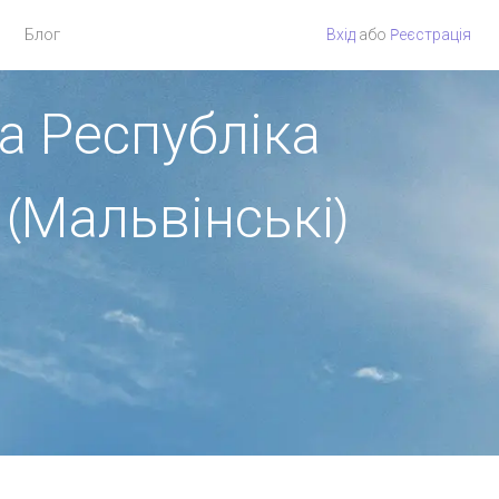
Блог
Вхід
або
Pеєстрація
а Республіка
 (Мальвінські)