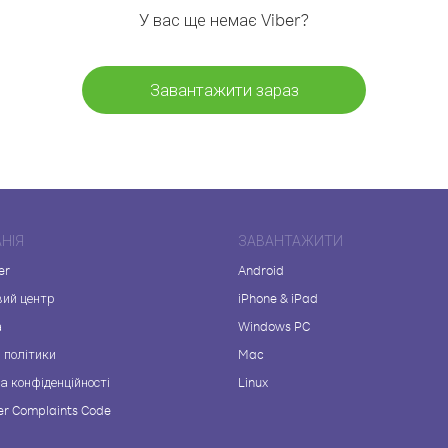
У вас ще немає Viber?
Завантажити зараз
НІЯ
ЗАВАНТАЖИТИ
er
Android
вий центр
iPhone & iPad
а
Windows PC
 політики
Mac
а конфіденційності
Linux
r Complaints Code