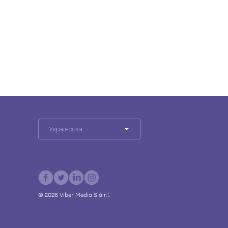
Українська
©
2026
Viber Media S.à r.l.