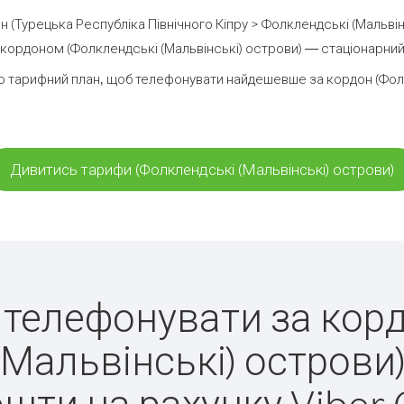
н (Турецька Республіка Північного Кіпру > Фолклендські (Мальвін
кордоном (Фолклендські (Мальвінські) острови) — стаціонарний ч
 тарифний план, щоб телефонувати найдешевше за кордон (Фолк
Дивитись тарифи (Фолклендські (Мальвінські) острови)
ко телефонувати за кор
(Мальвінські) острови)
ошти на рахунку Viber 