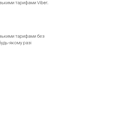
изькими тарифами Viber.
низькими тарифами без
будь-якому разі