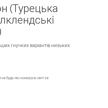
н (Турецька
олклендські
)
наших гнучких варіантів низьких
а будь-які номери в світі за