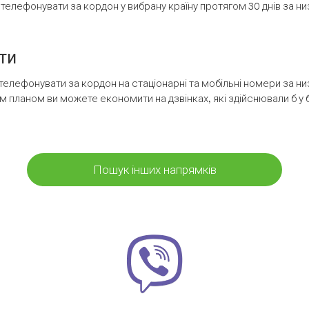
елефонувати за кордон у вибрану країну протягом 30 днів за н
ти
телефонувати за кордон на стаціонарні та мобільні номери за 
м планом ви можете економити на дзвінках, які здійснювали б у 
Пошук інших напрямків