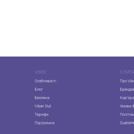
VIBER
КОМПА
Особливості
Про Vib
Блог
Брендо
Безпека
Кар'єр
Viber Out
Умови й
Тарифи
Політик
Підтримка
Custome