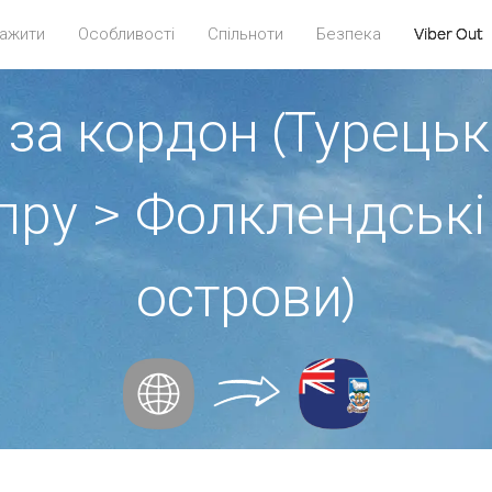
ажити
Особливості
Спільноти
Безпека
Viber Out
 за кордон (Турецьк
пру > Фолклендські
острови)