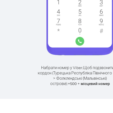
Набрати номер у Viber.
Щоб подзвонити
кордон (Турецька Республіка Північного 
> Фолклендські (Мальвінські)
острови):
+
+
500
місцевий номер