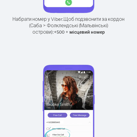
Набрати номер у Viber.
Щоб подзвонити за кордон
(Саба > Фолклендські (Мальвінські)
острови):
+
+
500
місцевий номер