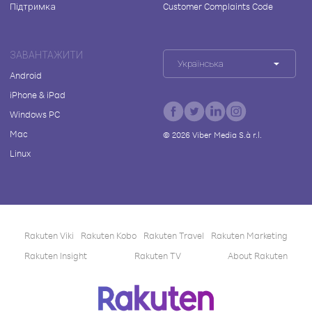
Підтримка
Customer Complaints Code
ЗАВАНТАЖИТИ
Українська
Android
iPhone & iPad
Windows PC
Mac
©
2026
Viber Media S.à r.l.
Linux
Rakuten Viki
Rakuten Kobo
Rakuten Travel
Rakuten Marketing
Rakuten Insight
Rakuten TV
About Rakuten