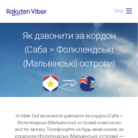
Вхід
Togg
navig
Як дзвонити за кордон
(Саба > Фолклендські
(Мальвінські) острови)
Із Viber Out ви можете дзвонити за кордон (Саба >
Фолклендські (Мальвінські) острови) із високою
якістю зв'язку.
Телефонуйте на будь-який номер за
кордоном (Фолклендські (Мальвінські) острови) —