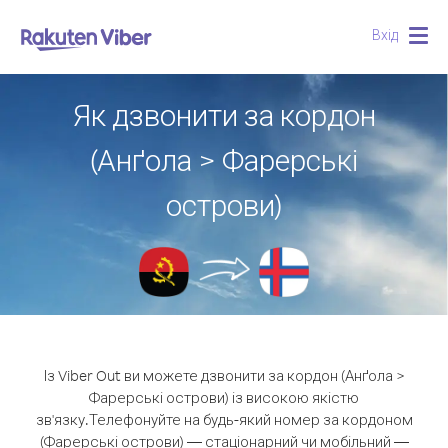
Вхід
Togg
navig
Як дзвонити за кордон
(Анґола > Фарерські
острови)
Із Viber Out ви можете дзвонити за кордон (Анґола >
Фарерські острови) із високою якістю
зв'язку.
Телефонуйте на будь-який номер за кордоном
(Фарерські острови) — стаціонарний чи мобільний —