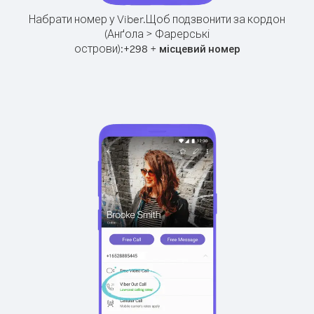
Набрати номер у Viber.
Щоб подзвонити за кордон
(Анґола > Фарерські
острови):
+
+
298
місцевий номер