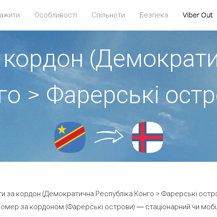
ажити
Особливості
Спільноти
Безпека
Viber Out
 кордон (Демократ
го > Фарерські остр
ти за кордон (Демократична Республіка Конго > Фарерські остро
омер за кордоном (Фарерські острови) — стаціонарний чи мобіль