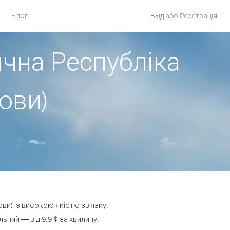
Блог
Вхід
або
Pеєстрація
ична Республіка
ови)
ви) із високою якістю зв'язку.
ний — від 9.9 ¢ за хвилину.