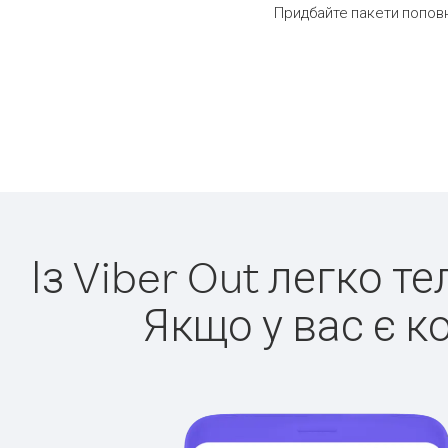
Придбайте пакети попов
Із Viber Out легко т
Якщо у вас є к