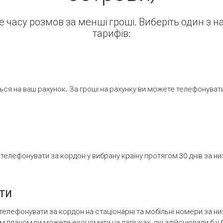
ше часу розмов за менші гроші. Виберіть один з 
тарифів:
ся на ваш рахунок. За гроші на рахунку ви можете телефонувати н
елефонувати за кордон у вибрану країну протягом 30 днів за н
ти
телефонувати за кордон на стаціонарні та мобільні номери за 
м планом ви можете економити на дзвінках, які здійснювали б у 