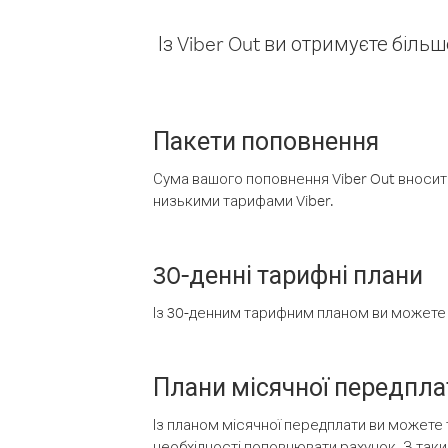
Із Viber Out ви отримуєте біль
Пакети поповнення
Сума вашого поповнення Viber Out вносить
низькими тарифами Viber.
30-денні тарифні плани
Із 30-денним тарифним планом ви можете т
Плани місячної передпла
Із планом місячної передплати ви можете 
необхідності поповнювати рахунок. З таки