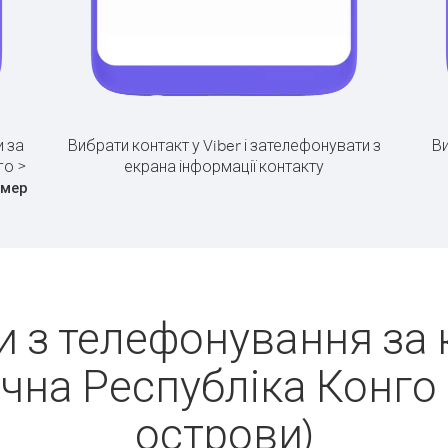
 за
Вибрати контакт у Viber і зателефонувати з
Ви
го >
екрана інформації контакту
омер
 з телефонування за
чна Республіка Конго 
острови)