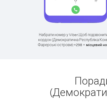
Набрати номер у Viber.
Щоб подзвонити
кордон (Демократична Республіка Кон
Фарерські острови):
+
+
298
місцевий н
Поради
(Демократи