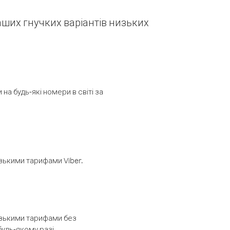
наших гнучких варіантів низьких
а будь-які номери в світі за
изькими тарифами Viber.
низькими тарифами без
будь-якому разі