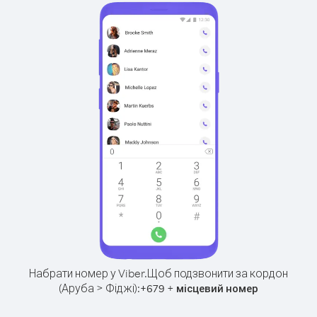
Набрати номер у Viber.
Щоб подзвонити за кордон
(Аруба > Фіджі):
+
+
679
місцевий номер