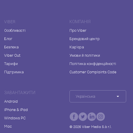
VIBER
КОМПАНІЯ
Особливості
Про Viber
Блог
Брендовий центр
Безпека
Кар'єра
Viber Out
Умови й політики
Тарифи
Політика конфіденційності
Підтримка
Customer Complaints Code
ЗАВАНТАЖИТИ
Українська
Android
iPhone & iPad
Windows PC
Mac
©
2026
Viber Media S.à r.l.