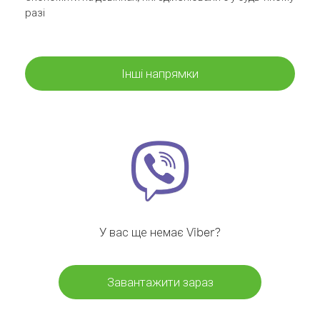
разі
Інші напрямки
У вас ще немає Viber?
Завантажити зараз