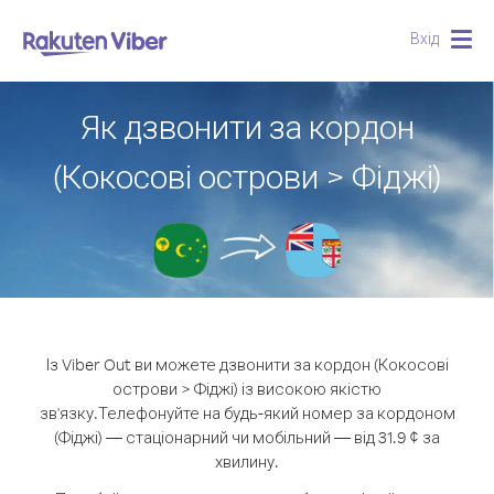
Вхід
Togg
navig
Як дзвонити за кордон
(Кокосові острови > Фіджі)
Із Viber Out ви можете дзвонити за кордон (Кокосові
острови > Фіджі) із високою якістю
зв'язку.
Телефонуйте на будь-який номер за кордоном
(Фіджі) — стаціонарний чи мобільний — від 31.9 ¢ за
хвилину.