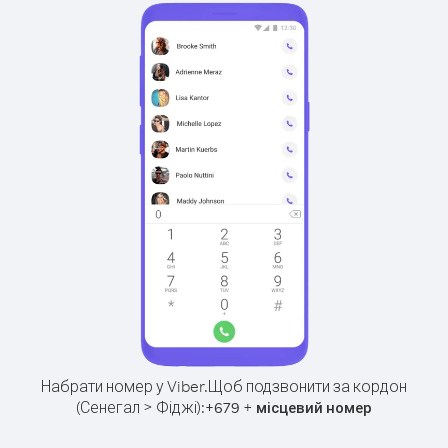
Набрати номер у Viber.
Щоб подзвонити за кордон
(Сенегал > Фіджі):
+
+
679
місцевий номер