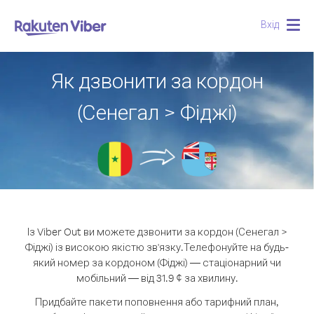
Вхід
Togg
navig
Як дзвонити за кордон
(Сенегал > Фіджі)
Із Viber Out ви можете дзвонити за кордон (Сенегал >
Фіджі) із високою якістю зв'язку.
Телефонуйте на будь-
який номер за кордоном (Фіджі) — стаціонарний чи
мобільний — від 31.9 ¢ за хвилину.
Придбайте пакети поповнення або тарифний план,