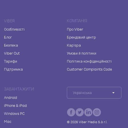
VIBER
КОМПАНІЯ
Особливості
Про Viber
Блог
Брендовий центр
Безпека
Кар'єра
Viber Out
Умови й політики
Тарифи
Політика конфіденційності
Підтримка
Customer Complaints Code
ЗАВАНТАЖИТИ
Українська
Android
iPhone & iPad
Windows PC
Mac
©
2026
Viber Media S.à r.l.