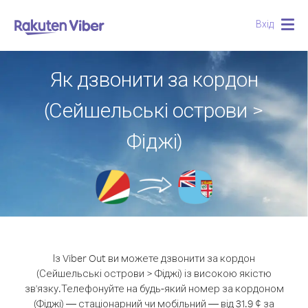
Вхід
Togg
navig
Як дзвонити за кордон
(Сейшельські острови >
Фіджі)
Із Viber Out ви можете дзвонити за кордон
(Сейшельські острови > Фіджі) із високою якістю
зв'язку.
Телефонуйте на будь-який номер за кордоном
(Фіджі) — стаціонарний чи мобільний — від 31.9 ¢ за