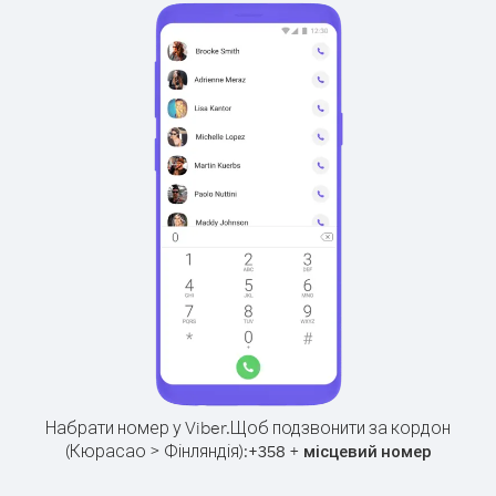
Набрати номер у Viber.
Щоб подзвонити за кордон
(Кюрасао > Фінляндія):
+
+
358
місцевий номер