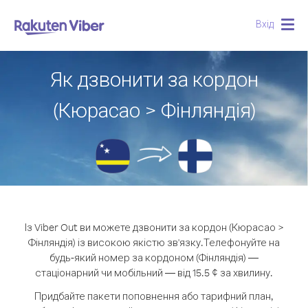
Вхід
Togg
navig
Як дзвонити за кордон
(Кюрасао > Фінляндія)
Із Viber Out ви можете дзвонити за кордон (Кюрасао >
Фінляндія) із високою якістю зв'язку.
Телефонуйте на
будь-який номер за кордоном (Фінляндія) —
стаціонарний чи мобільний — від 15.5 ¢ за хвилину.
Придбайте пакети поповнення або тарифний план,