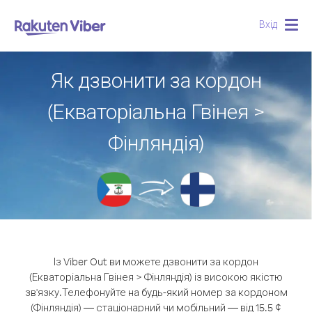
Вхід
Togg
navig
Як дзвонити за кордон
(Екваторіальна Гвінея >
Фінляндія)
Із Viber Out ви можете дзвонити за кордон
(Екваторіальна Гвінея > Фінляндія) із високою якістю
зв'язку.
Телефонуйте на будь-який номер за кордоном
(Фінляндія) — стаціонарний чи мобільний — від 15.5 ¢