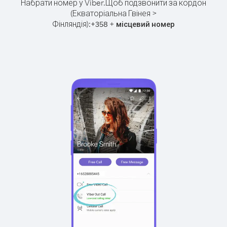
Набрати номер у Viber.
Щоб подзвонити за кордон
(Екваторіальна Гвінея >
Фінляндія):
+
+
358
місцевий номер