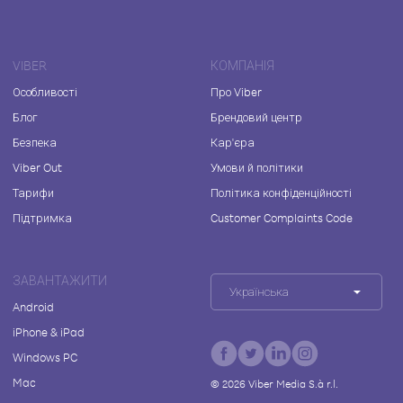
VIBER
КОМПАНІЯ
Особливості
Про Viber
Блог
Брендовий центр
Безпека
Кар'єра
Viber Out
Умови й політики
Тарифи
Політика конфіденційності
Підтримка
Customer Complaints Code
ЗАВАНТАЖИТИ
Українська
Android
iPhone & iPad
Windows PC
Mac
©
2026
Viber Media S.à r.l.