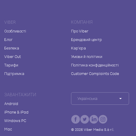
VIBER
КОМПАНІЯ
Особливості
Про Viber
Блог
Брендовий центр
Безпека
Кар'єра
Viber Out
Умови й політики
Тарифи
Політика конфіденційності
Підтримка
Customer Complaints Code
ЗАВАНТАЖИТИ
Українська
Android
iPhone & iPad
Windows PC
Mac
©
2026
Viber Media S.à r.l.