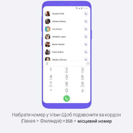
Набрати номер у Viber.
Щоб подзвонити за кордон
(Гвінея > Фінляндія):
+
+
358
місцевий номер