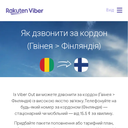
Вхід
Togg
navig
Як дзвонити за кордон
(Гвінея > Фінляндія)
Із Viber Out ви можете дзвонити за кордон (Гвінея >
Фінляндія) із високою якістю зв'язку.
Телефонуйте на
будь-який номер за кордоном (Фінляндія) —
стаціонарний чи мобільний — від 15.5 ¢ за хвилину.
Придбайте пакети поповнення або тарифний план,