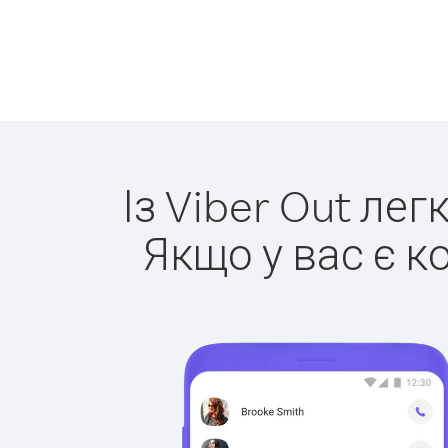
Із Viber Out лег
Якщо у вас є к