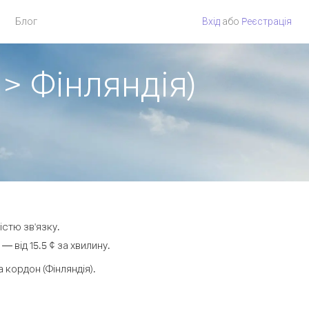
Блог
Вхід
або
Pеєстрація
 > Фінляндія)
істю зв'язку.
 від 15.5 ¢ за хвилину.
кордон (Фінляндія).