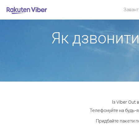
Завант
Як дзвонити 
Із Viber Out
Телефонуйте на будь-як
Придбайте пакети п