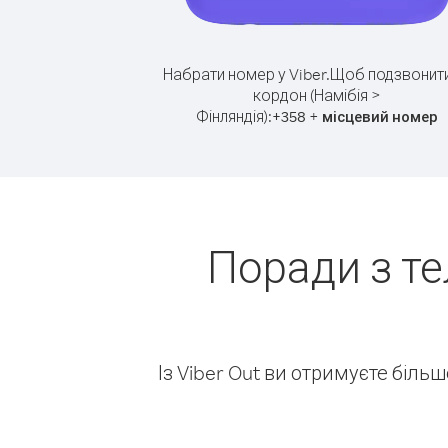
Набрати номер у Viber.
Щоб подзвонити
кордон (Намібія >
Фінляндія):
+
+
358
місцевий номер
Поради з те
Із Viber Out ви отримуєте біль