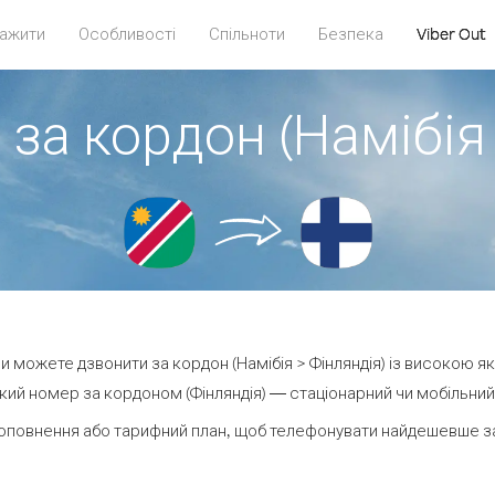
ажити
Особливості
Спільноти
Безпека
Viber Out
за кордон (Намібія
 ви можете дзвонити за кордон (Намібія > Фінляндія) із високою як
ий номер за кордоном (Фінляндія) — стаціонарний чи мобільний —
оповнення або тарифний план, щоб телефонувати найдешевше за 