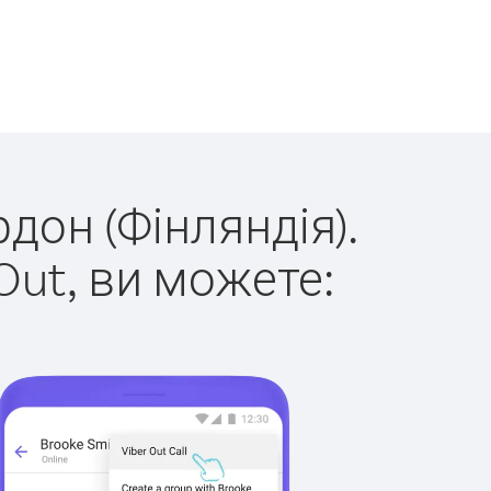
рдон (Фінляндія).
Out, ви можете: