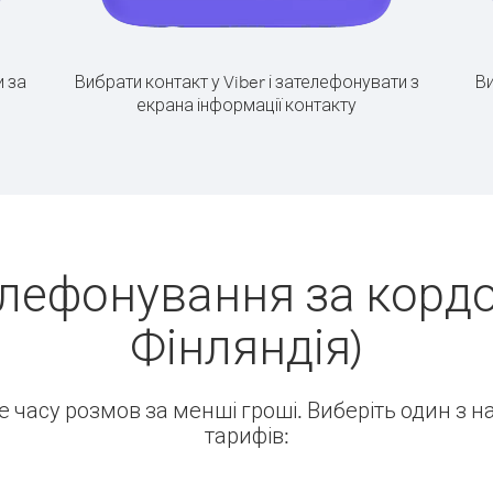
 за
Вибрати контакт у Viber і зателефонувати з
Ви
екрана інформації контакту
лефонування за кордо
Фінляндія)
ше часу розмов за менші гроші. Виберіть один з 
тарифів: