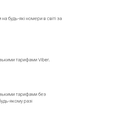
а будь-які номери в світі за
изькими тарифами Viber.
низькими тарифами без
будь-якому разі