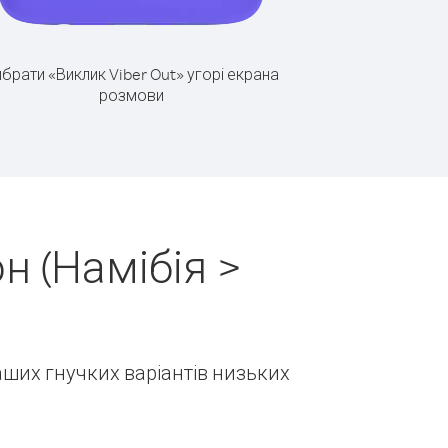
брати «Виклик Viber Out» угорі екрана
розмови
н (Намібія >
наших гнучких варіантів низьких