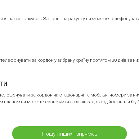
ся на ваш рахунок. За гроші на рахунку ви можете телефонувати н
елефонувати за кордон у вибрану країну протягом 30 днів за н
ти
телефонувати за кордон на стаціонарні та мобільні номери за 
м планом ви можете економити на дзвінках, які здійснювали б у 
Пошук інших напрямків