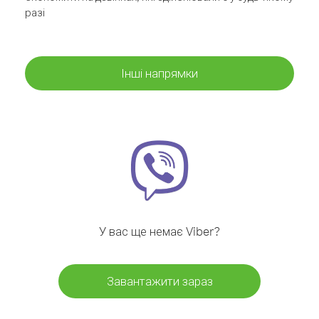
разі
Інші напрямки
У вас ще немає Viber?
Завантажити зараз