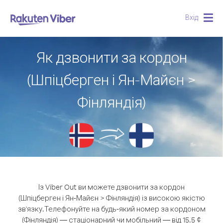
Вхід
Togg
navig
Як дзвонити за кордон
(Шпіцберген і Ян-Майєн >
Фінляндія)
Із Viber Out ви можете дзвонити за кордон
(Шпіцберген і Ян-Майєн > Фінляндія) із високою якістю
зв'язку.
Телефонуйте на будь-який номер за кордоном
(Фінляндія) — стаціонарний чи мобільний — від 15.5 ¢