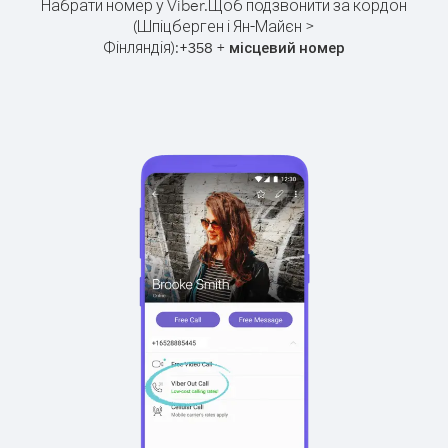
Набрати номер у Viber.
Щоб подзвонити за кордон
(Шпіцберген і Ян-Майєн >
Фінляндія):
+
+
358
місцевий номер