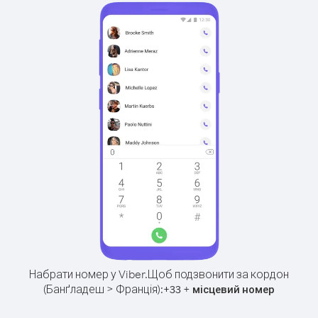
Набрати номер у Viber.
Щоб подзвонити за кордон
(Банґладеш > Франція):
+
+
33
місцевий номер