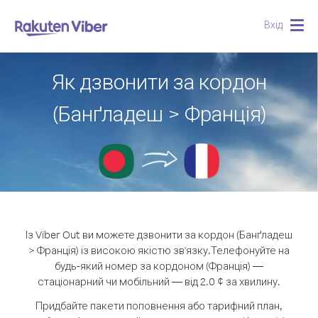
Вхід
Togg
navig
Як дзвонити за кордон
(Банґладеш > Франція)
Із Viber Out ви можете дзвонити за кордон (Банґладеш
> Франція) із високою якістю зв'язку.
Телефонуйте на
будь-який номер за кордоном (Франція) —
стаціонарний чи мобільний — від 2.0 ¢ за хвилину.
Придбайте пакети поповнення або тарифний план,