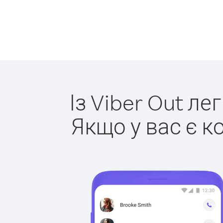
Із Viber Out ле
Якщо у вас є к