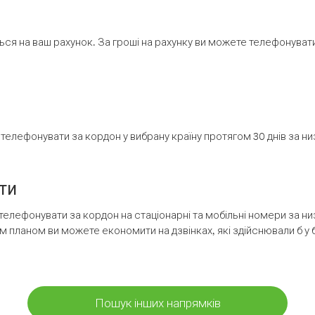
ся на ваш рахунок. За гроші на рахунку ви можете телефонувати н
елефонувати за кордон у вибрану країну протягом 30 днів за н
ти
телефонувати за кордон на стаціонарні та мобільні номери за 
м планом ви можете економити на дзвінках, які здійснювали б у 
Пошук інших напрямків