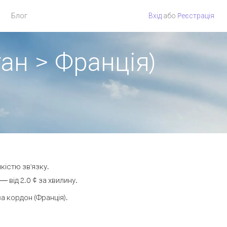
Блог
Вхід
або
Pеєстрація
ан > Франція)
кістю зв'язку.
 від 2.0 ¢ за хвилину.
 кордон (Франція).