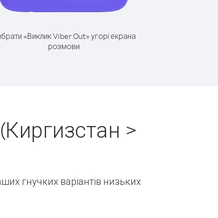
брати «Виклик Viber Out» угорі екрана
розмови
(Киргизстан >
наших гнучких варіантів низьких