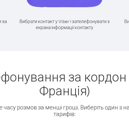
 за
Вибрати контакт у Viber і зателефонувати з
Ви
екрана інформації контакту
ефонування за кордон 
Франція)
ше часу розмов за менші гроші. Виберіть один з 
тарифів: