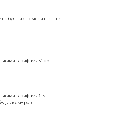
а будь-які номери в світі за
изькими тарифами Viber.
низькими тарифами без
будь-якому разі