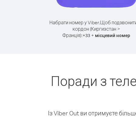
Набрати номер у Viber.
Щоб подзвонити
кордон (Киргизстан >
Франція):
+
+
33
місцевий номер
Поради з тел
Із Viber Out ви отримуєте біль