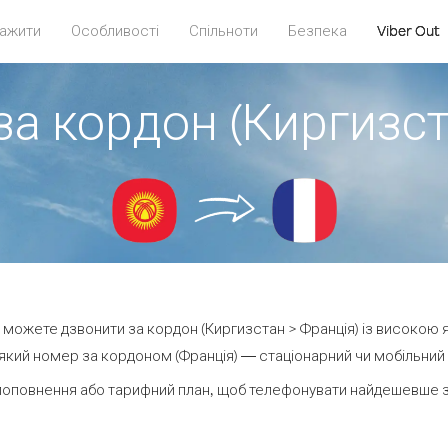
ажити
Особливості
Спільноти
Безпека
Viber Out
за кордон (Киргизст
ви можете дзвонити за кордон (Киргизстан > Франція) із високою я
кий номер за кордоном (Франція) — стаціонарний чи мобільний —
поповнення або тарифний план, щоб телефонувати найдешевше за