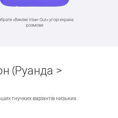
брати «Виклик Viber Out» угорі екрана
розмови
н (Руанда >
наших гнучких варіантів низьких