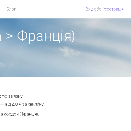
Блог
Вхід
або
Pеєстрація
 > Франція)
стю зв'язку.
 від 2.0 ¢ за хвилину.
 кордон (Франція).