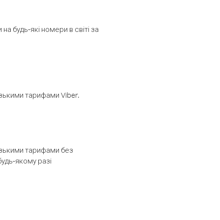
а будь-які номери в світі за
изькими тарифами Viber.
низькими тарифами без
будь-якому разі