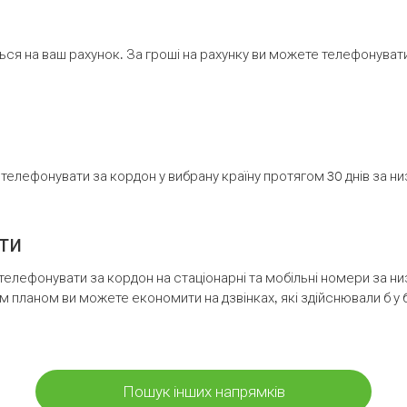
ся на ваш рахунок. За гроші на рахунку ви можете телефонувати н
елефонувати за кордон у вибрану країну протягом 30 днів за н
ти
телефонувати за кордон на стаціонарні та мобільні номери за 
м планом ви можете економити на дзвінках, які здійснювали б у 
Пошук інших напрямків