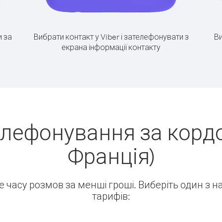
 за
Вибрати контакт у Viber і зателефонувати з
Ви
екрана інформації контакту
елефонування за кордо
Франція)
ше часу розмов за менші гроші. Виберіть один з 
тарифів: