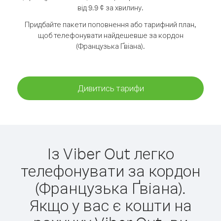
від 9.9 ¢ за хвилину.
Придбайте пакети поповнення або тарифний план,
щоб телефонувати найдешевше за кордон
(Французька Ґвіана).
Дивитись тарифи
Із Viber Out легко
телефонувати за кордон
(Французька Ґвіана).
Якщо у вас є кошти на