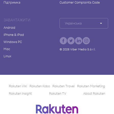
Підтримка
Customer Complaints Code
ЗАВАНТАЖИТИ
Українська
Android
iPhone & iPad
Windows PC
Mac
©
2026
Viber Media S.à r.l.
Linux
Rakuten Viki
Rakuten Kobo
Rakuten Travel
Rakuten Marketing
Rakuten Insight
Rakuten TV
About Rakuten