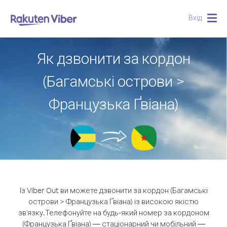
Вхід
Togg
navig
Як дзвонити за кордон
(Багамські острови >
Французька Ґвіана)
Із Viber Out ви можете дзвонити за кордон (Багамські
острови > Французька Ґвіана) із високою якістю
зв'язку.
Телефонуйте на будь-який номер за кордоном
(Французька Ґвіана) — стаціонарний чи мобільний —