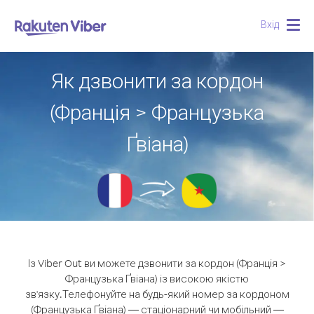
Вхід
Togg
navig
Як дзвонити за кордон
(Франція > Французька
Ґвіана)
Із Viber Out ви можете дзвонити за кордон (Франція >
Французька Ґвіана) із високою якістю
зв'язку.
Телефонуйте на будь-який номер за кордоном
(Французька Ґвіана) — стаціонарний чи мобільний —