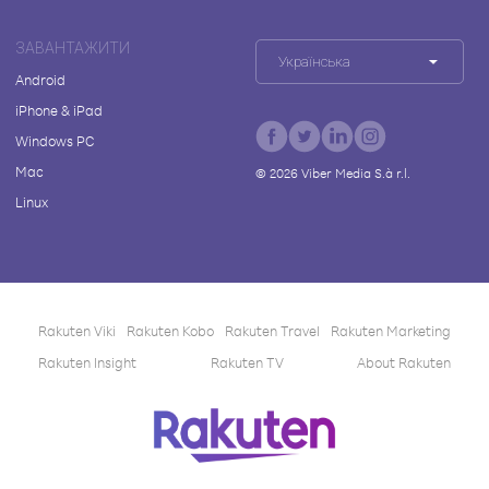
ЗАВАНТАЖИТИ
Українська
Android
iPhone & iPad
Windows PC
Mac
©
2026
Viber Media S.à r.l.
Linux
Rakuten Viki
Rakuten Kobo
Rakuten Travel
Rakuten Marketing
Rakuten Insight
Rakuten TV
About Rakuten