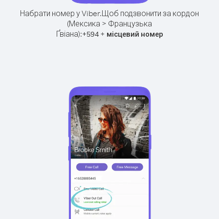
Набрати номер у Viber.
Щоб подзвонити за кордон
(Мексика > Французька
Ґвіана):
+
+
594
місцевий номер