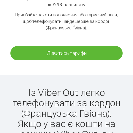
від 9.9 ¢ за хвилину.
Придбайте пакети поповнення або тарифний план,
щоб телефонувати найдешевше за кордон
(Французька Ґвіана).
Дивитись тарифи
Із Viber Out легко
телефонувати за кордон
(Французька Ґвіана).
Якщо у вас є кошти на