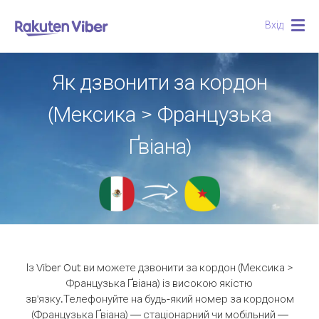
Вхід
Togg
navig
Як дзвонити за кордон
(Мексика > Французька
Ґвіана)
Із Viber Out ви можете дзвонити за кордон (Мексика >
Французька Ґвіана) із високою якістю
зв'язку.
Телефонуйте на будь-який номер за кордоном
(Французька Ґвіана) — стаціонарний чи мобільний —