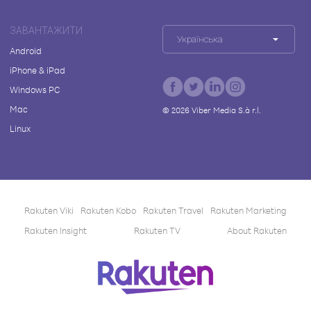
ЗАВАНТАЖИТИ
Українська
Android
iPhone & iPad
Windows PC
Mac
©
2026
Viber Media S.à r.l.
Linux
Rakuten Viki
Rakuten Kobo
Rakuten Travel
Rakuten Marketing
Rakuten Insight
Rakuten TV
About Rakuten