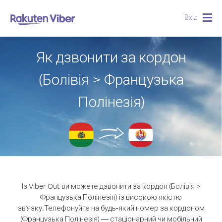
Вхід
Togg
navig
Як дзвонити за кордон
(Болівія > Французька
Полінезія)
Із Viber Out ви можете дзвонити за кордон (Болівія >
Французька Полінезія) із високою якістю
зв'язку.
Телефонуйте на будь-який номер за кордоном
(Французька Полінезія) — стаціонарний чи мобільний