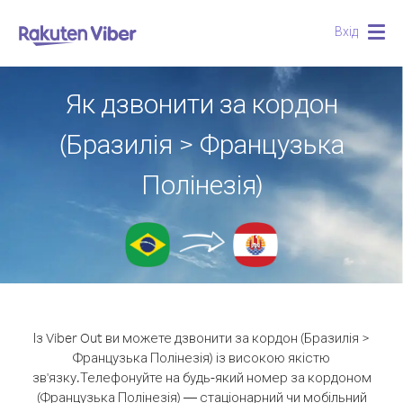
Вхід
Togg
navig
Як дзвонити за кордон
(Бразилія > Французька
Полінезія)
Із Viber Out ви можете дзвонити за кордон (Бразилія >
Французька Полінезія) із високою якістю
зв'язку.
Телефонуйте на будь-який номер за кордоном
(Французька Полінезія) — стаціонарний чи мобільний