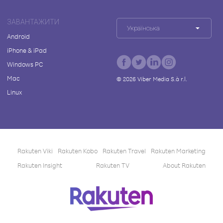
ЗАВАНТАЖИТИ
Українська
Android
iPhone & iPad
Windows PC
Mac
©
2026
Viber Media S.à r.l.
Linux
Rakuten Viki
Rakuten Kobo
Rakuten Travel
Rakuten Marketing
Rakuten Insight
Rakuten TV
About Rakuten