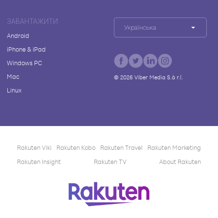
ЗАВАНТАЖИТИ
Українська
Android
iPhone & iPad
Windows PC
Mac
©
2026
Viber Media S.à r.l.
Linux
Rakuten Viki
Rakuten Kobo
Rakuten Travel
Rakuten Marketing
Rakuten Insight
Rakuten TV
About Rakuten