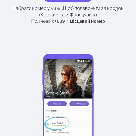
Набрати номер у Viber.
Щоб подзвонити за кордон
(Коста-Ріка > Французька
Полінезія):
+
+
689
місцевий номер