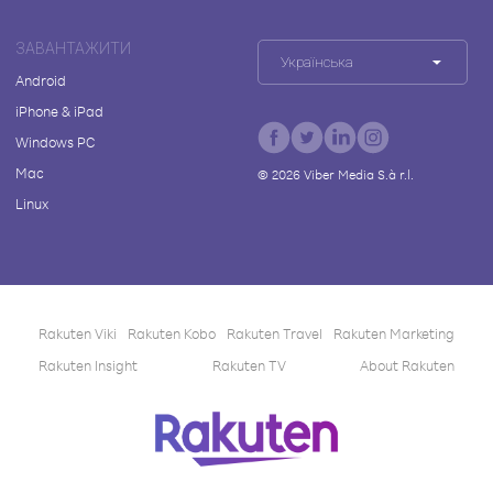
ЗАВАНТАЖИТИ
Українська
Android
iPhone & iPad
Windows PC
Mac
©
2026
Viber Media S.à r.l.
Linux
Rakuten Viki
Rakuten Kobo
Rakuten Travel
Rakuten Marketing
Rakuten Insight
Rakuten TV
About Rakuten