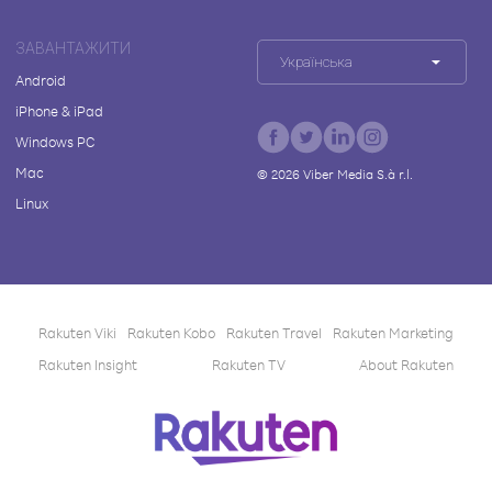
ЗАВАНТАЖИТИ
Українська
Android
iPhone & iPad
Windows PC
Mac
©
2026
Viber Media S.à r.l.
Linux
Rakuten Viki
Rakuten Kobo
Rakuten Travel
Rakuten Marketing
Rakuten Insight
Rakuten TV
About Rakuten