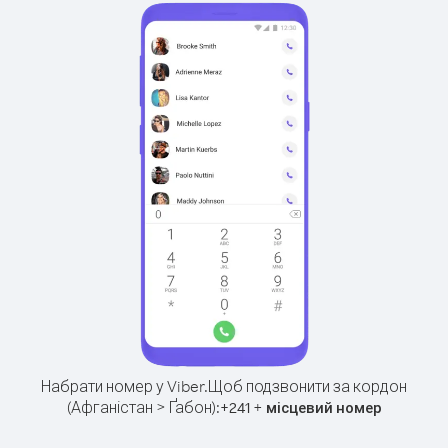
Набрати номер у Viber.
Щоб подзвонити за кордон
(Афганістан > Ґабон):
+
+
241
місцевий номер