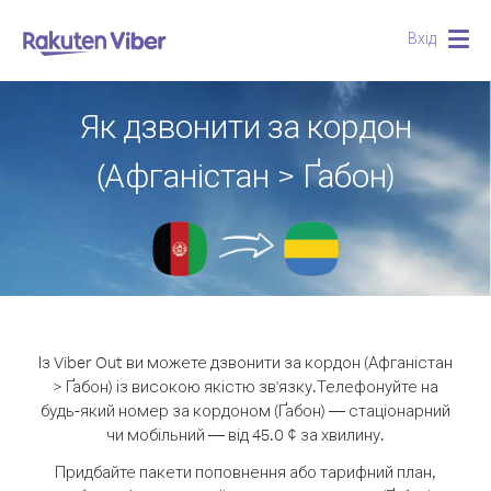
Вхід
Togg
navig
Як дзвонити за кордон
(Афганістан > Ґабон)
Із Viber Out ви можете дзвонити за кордон (Афганістан
> Ґабон) із високою якістю зв'язку.
Телефонуйте на
будь-який номер за кордоном (Ґабон) — стаціонарний
чи мобільний — від 45.0 ¢ за хвилину.
Придбайте пакети поповнення або тарифний план,