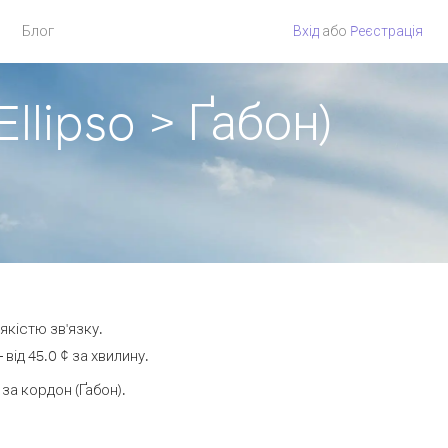
Блог
Вхід
або
Pеєстрація
llipso > Ґабон)
якістю зв'язку.
ід 45.0 ¢ за хвилину.
а кордон (Ґабон).