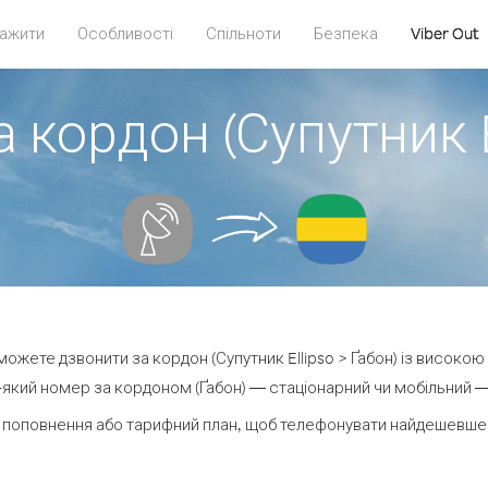
ажити
Особливості
Спільноти
Безпека
Viber Out
 кордон (Супутник E
и можете дзвонити за кордон (Супутник Ellipso > Ґабон) із високою 
який номер за кордоном (Ґабон) — стаціонарний чи мобільний — в
 поповнення або тарифний план, щоб телефонувати найдешевше з