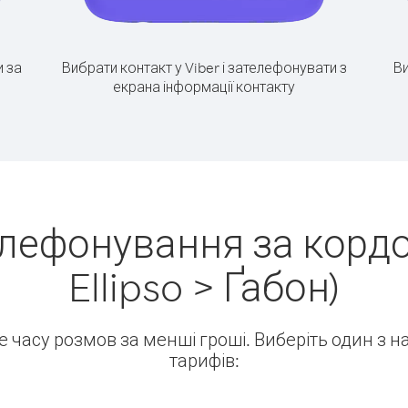
 за
Вибрати контакт у Viber і зателефонувати з
Ви
екрана інформації контакту
елефонування за кордо
Ellipso > Ґабон)
ше часу розмов за менші гроші. Виберіть один з 
тарифів: