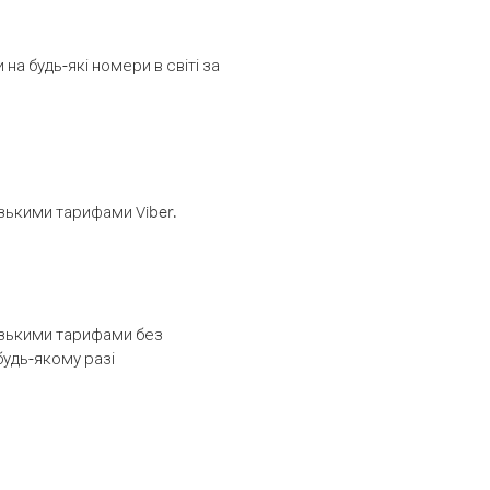
а будь-які номери в світі за
изькими тарифами Viber.
низькими тарифами без
будь-якому разі