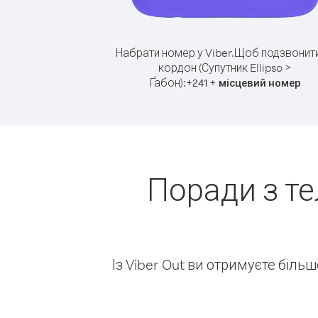
Набрати номер у Viber.
Щоб подзвонити
кордон (Супутник Ellipso >
Ґабон):
+
+
241
місцевий номер
Поради з т
Із Viber Out ви отримуєте біль