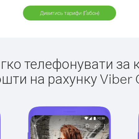
Дивитись тарифи (Ґабон)
легко телефонувати за к
ошти на рахунку Viber 