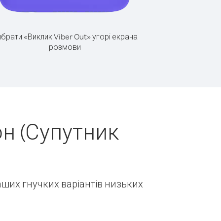
брати «Виклик Viber Out» угорі екрана
розмови
н (Супутник
наших гнучких варіантів низьких