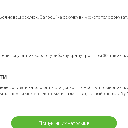
ся на ваш рахунок. За гроші на рахунку ви можете телефонувати н
елефонувати за кордон у вибрану країну протягом 30 днів за н
ти
телефонувати за кордон на стаціонарні та мобільні номери за 
м планом ви можете економити на дзвінках, які здійснювали б у 
Пошук інших напрямків