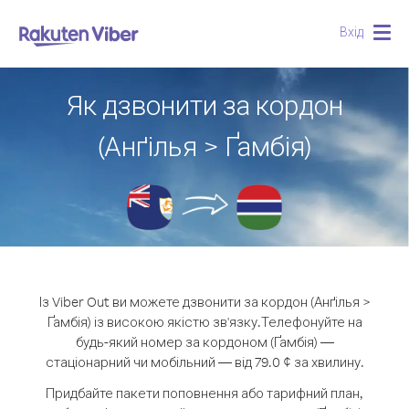
Вхід
Togg
navig
Як дзвонити за кордон
(Анґілья > Ґамбія)
Із Viber Out ви можете дзвонити за кордон (Анґілья >
Ґамбія) із високою якістю зв'язку.
Телефонуйте на
будь-який номер за кордоном (Ґамбія) —
стаціонарний чи мобільний — від 79.0 ¢ за хвилину.
Придбайте пакети поповнення або тарифний план,