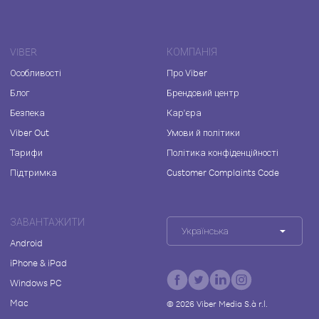
VIBER
КОМПАНІЯ
Особливості
Про Viber
Блог
Брендовий центр
Безпека
Кар'єра
Viber Out
Умови й політики
Тарифи
Політика конфіденційності
Підтримка
Customer Complaints Code
ЗАВАНТАЖИТИ
Українська
Android
iPhone & iPad
Windows PC
Mac
©
2026
Viber Media S.à r.l.