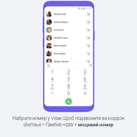
Набрати номер у Viber.
Щоб подзвонити за кордон
(Анґілья > Ґамбія):
+
+
220
місцевий номер