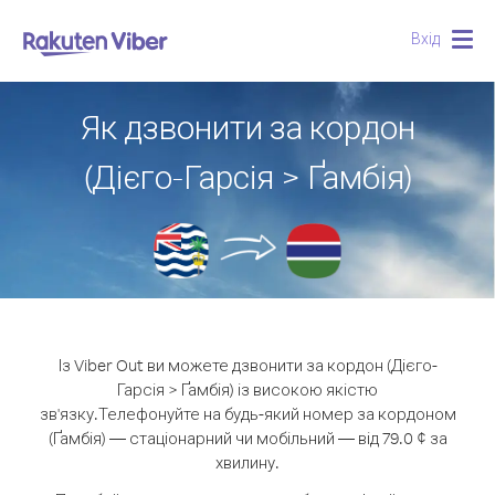
Вхід
Togg
navig
Як дзвонити за кордон
(Дієго-Гарсія > Ґамбія)
Із Viber Out ви можете дзвонити за кордон (Дієго-
Гарсія > Ґамбія) із високою якістю
зв'язку.
Телефонуйте на будь-який номер за кордоном
(Ґамбія) — стаціонарний чи мобільний — від 79.0 ¢ за
хвилину.