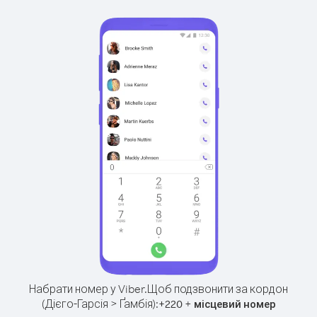
Набрати номер у Viber.
Щоб подзвонити за кордон
(Дієго-Гарсія > Ґамбія):
+
+
220
місцевий номер