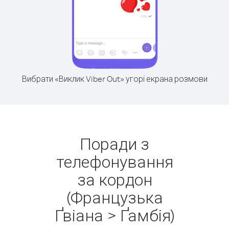
Вибрати «Виклик Viber Out» угорі екрана розмови
Поради з
телефонування
за кордон
(Французька
Ґвіана > Ґамбія)