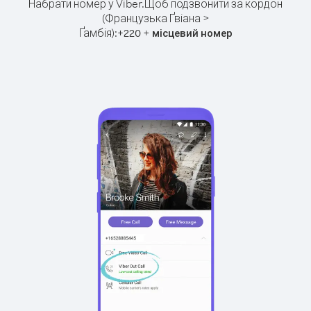
Набрати номер у Viber.
Щоб подзвонити за кордон
(Французька Ґвіана >
Ґамбія):
+
+
220
місцевий номер