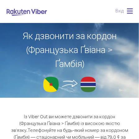
Вхід
Togg
navig
Як дзвонити за кордон
(Французька Ґвіана >
Ґамбія)
Із Viber Out ви можете дзвонити за кордон
(Французька Ґвіана > Ґамбія) із високою якістю
зв'язку.
Телефонуйте на будь-який номер за кордоном
(Ґамбія) — стаціонарний чи мобільний — від 79.0 ¢ за