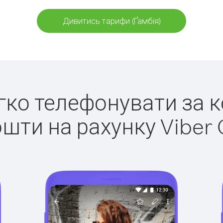
Дивитись тарифи (Ґамбія)
егко телефонувати за к
ошти на рахунку Viber 