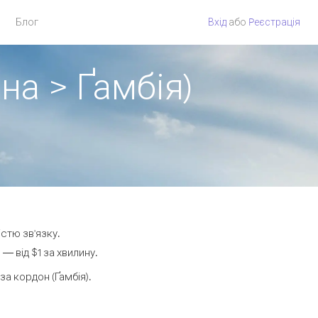
Блог
Вхід
або
Pеєстрація
на > Ґамбія)
істю зв'язку.
— від $1 за хвилину.
а кордон (Ґамбія).