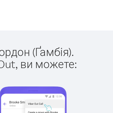
ордон (Ґамбія).
Out, ви можете: