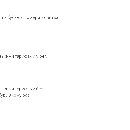
а будь-які номери в світі за
изькими тарифами Viber.
низькими тарифами без
будь-якому разі