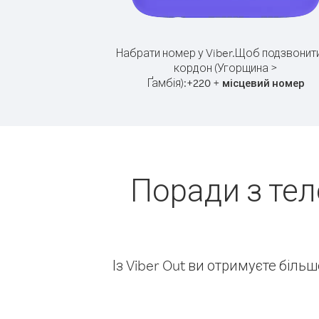
Набрати номер у Viber.
Щоб подзвонити
кордон (Угорщина >
Ґамбія):
+
+
220
місцевий номер
Поради з те
Із Viber Out ви отримуєте біль