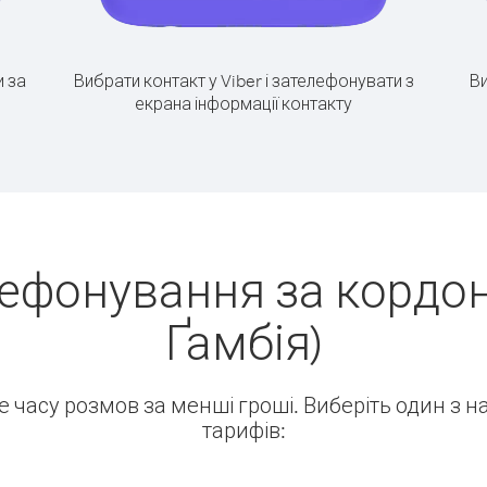
 за
Вибрати контакт у Viber і зателефонувати з
Ви
екрана інформації контакту
лефонування за кордон
Ґамбія)
ше часу розмов за менші гроші. Виберіть один з 
тарифів: