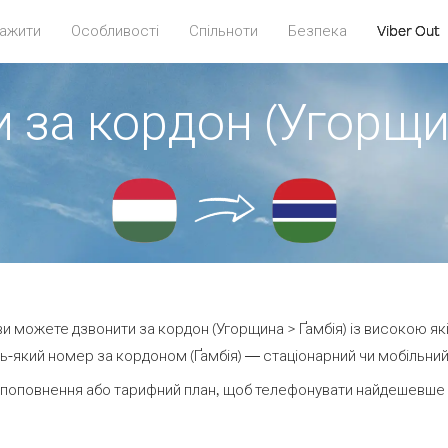
ажити
Особливості
Спільноти
Безпека
Viber Out
 за кордон (Угорщи
 ви можете дзвонити за кордон (Угорщина > Ґамбія) із високою як
-який номер за кордоном (Ґамбія) — стаціонарний чи мобільний 
поповнення або тарифний план, щоб телефонувати найдешевше з