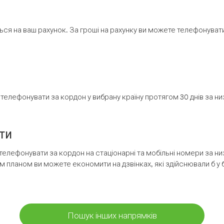
ся на ваш рахунок. За гроші на рахунку ви можете телефонувати н
елефонувати за кордон у вибрану країну протягом 30 днів за н
ти
телефонувати за кордон на стаціонарні та мобільні номери за 
м планом ви можете економити на дзвінках, які здійснювали б у 
Пошук інших напрямків