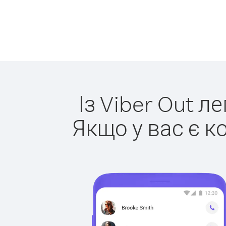
Із Viber Out л
Якщо у вас є к