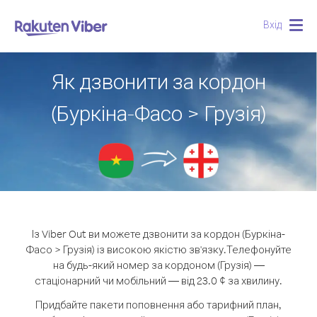
Вхід
Togg
navig
Як дзвонити за кордон
(Буркіна-Фасо > Грузія)
Із Viber Out ви можете дзвонити за кордон (Буркіна-
Фасо > Грузія) із високою якістю зв'язку.
Телефонуйте
на будь-який номер за кордоном (Грузія) —
стаціонарний чи мобільний — від 23.0 ¢ за хвилину.
Придбайте пакети поповнення або тарифний план,