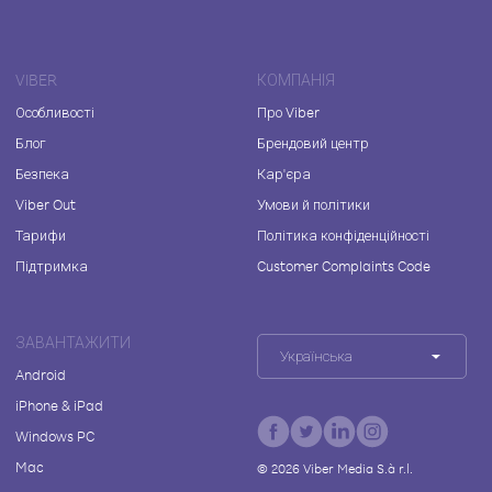
VIBER
КОМПАНІЯ
Особливості
Про Viber
Блог
Брендовий центр
Безпека
Кар'єра
Viber Out
Умови й політики
Тарифи
Політика конфіденційності
Підтримка
Customer Complaints Code
ЗАВАНТАЖИТИ
Українська
Android
iPhone & iPad
Windows PC
Mac
©
2026
Viber Media S.à r.l.