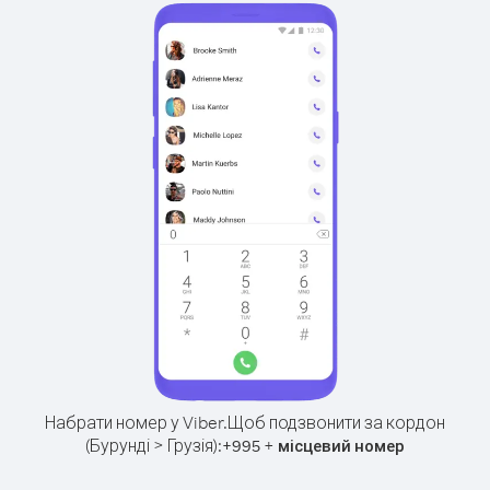
Набрати номер у Viber.
Щоб подзвонити за кордон
(Бурунді > Грузія):
+
+
995
місцевий номер