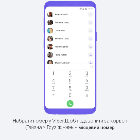
Набрати номер у Viber.
Щоб подзвонити за кордон
(Ґайана > Грузія):
+
+
995
місцевий номер