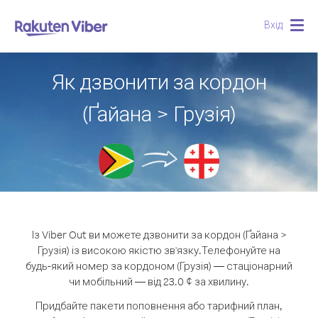
Вхід
Togg
navig
Як дзвонити за кордон
(Ґайана > Грузія)
Із Viber Out ви можете дзвонити за кордон (Ґайана >
Грузія) із високою якістю зв'язку.
Телефонуйте на
будь-який номер за кордоном (Грузія) — стаціонарний
чи мобільний — від 23.0 ¢ за хвилину.
Придбайте пакети поповнення або тарифний план,