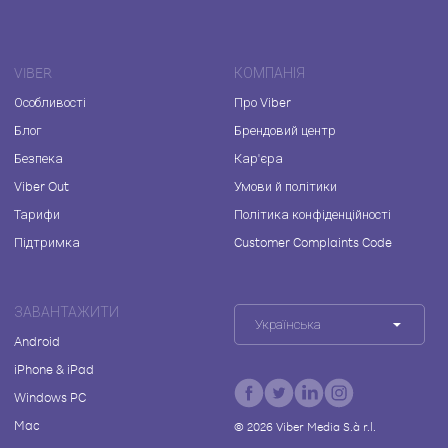
VIBER
КОМПАНІЯ
Особливості
Про Viber
Блог
Брендовий центр
Безпека
Кар'єра
Viber Out
Умови й політики
Тарифи
Політика конфіденційності
Підтримка
Customer Complaints Code
ЗАВАНТАЖИТИ
Українська
Android
iPhone & iPad
Windows PC
Mac
©
2026
Viber Media S.à r.l.